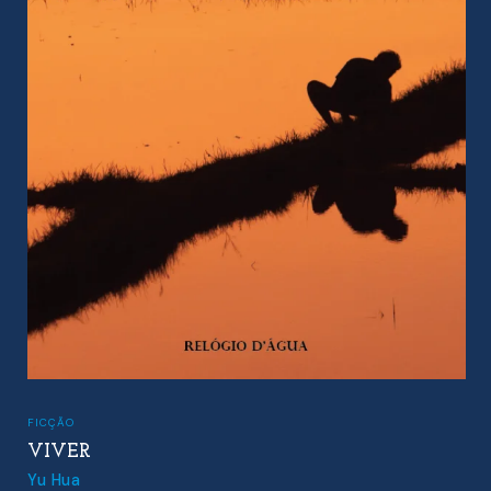
FICÇÃO
VIVER
Yu Hua