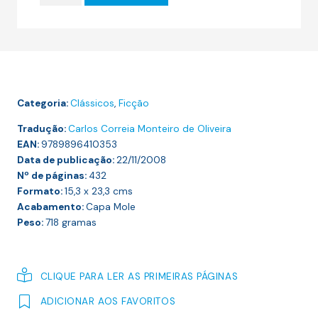
22.00 €.
19.80 €.
O
ROMANCE
DO
GENJI
(parte
Categoria:
Clássicos
,
Ficção
2)
Tradução:
Carlos Correia Monteiro de Oliveira
EAN:
9789896410353
Data de publicação:
22/11/2008
Nº de páginas:
432
Formato:
15,3 x 23,3
cms
Acabamento:
Capa Mole
Peso:
718
gramas
CLIQUE PARA LER AS PRIMEIRAS PÁGINAS
ADICIONAR AOS FAVORITOS