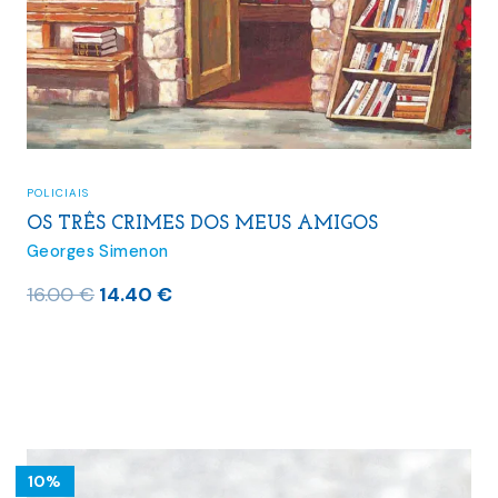
POLICIAIS
OS TRÊS CRIMES DOS MEUS AMIGOS
Georges Simenon
O
O
16.00
€
14.40
€
preço
preço
original
atual
era:
é:
16.00 €.
14.40 €.
10%