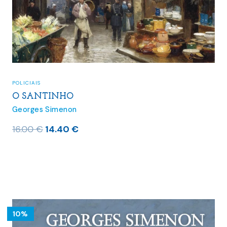
POLICIAIS
O SANTINHO
Georges Simenon
O
O
16.00
€
14.40
€
preço
preço
original
atual
era:
é:
16.00 €.
14.40 €.
10%