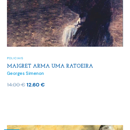
POLICIAIS
MAIGRET ARMA UMA RATOEIRA
Georges Simenon
O
O
14.00
€
12.60
€
preço
preço
original
atual
era:
é:
14.00 €.
12.60 €.