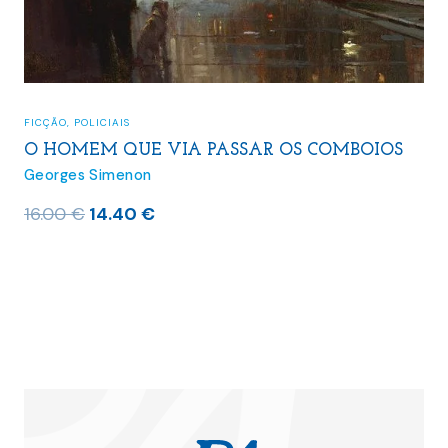
FICÇÃO
,
POLICIAIS
O HOMEM QUE VIA PASSAR OS COMBOIOS
Georges Simenon
O
O
16.00
€
14.40
€
preço
preço
original
atual
era:
é:
16.00 €.
14.40 €.