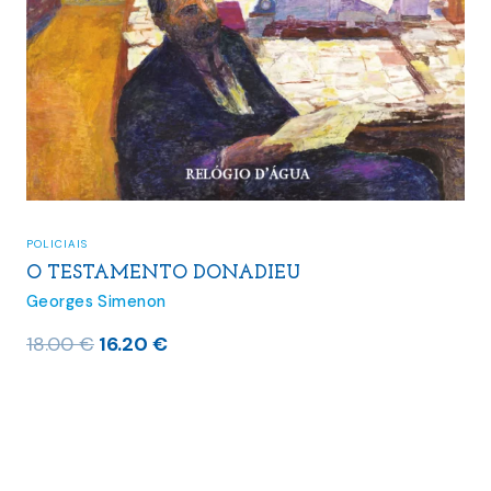
POLICIAIS
O TESTAMENTO DONADIEU
Georges Simenon
O
O
18.00
€
16.20
€
preço
preço
original
atual
era:
é:
18.00 €.
16.20 €.