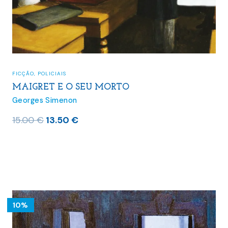
FICÇÃO
,
POLICIAIS
MAIGRET E O SEU MORTO
Georges Simenon
O
O
15.00
€
13.50
€
preço
preço
original
atual
era:
é:
15.00 €.
13.50 €.
10%