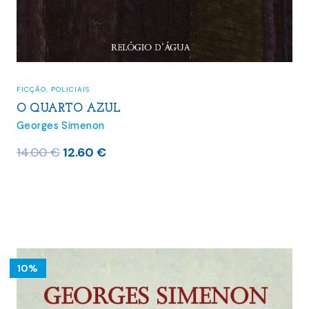
FICÇÃO
,
POLICIAIS
O QUARTO AZUL
Georges Simenon
O
O
14.00
€
12.60
€
preço
preço
original
atual
era:
é:
14.00 €.
12.60 €.
10%