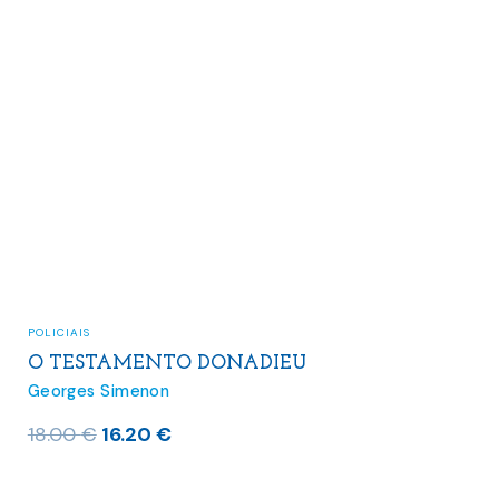
POLICIAIS
O TESTAMENTO DONADIEU
Georges Simenon
O
O
18.00
€
16.20
€
preço
preço
original
atual