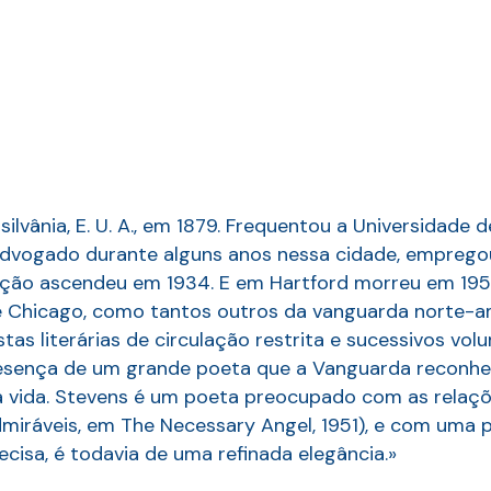
lvânia, E. U. A., em 1879. Frequentou a Universidade de
Advogado durante alguns anos nessa cidade, empregou
ção ascendeu em 1934. E em Hartford morreu em 1955. 
 de Chicago, como tantos outros da vanguarda norte-a
tas literárias de circulação restrita e sucessivos v
esença de um grande poeta que a Vanguarda reconheci
vida. Stevens é um poeta preocupado com as relações
miráveis, em The Necessary Angel, 1951), e com uma 
isa, é todavia de uma refinada elegância.»