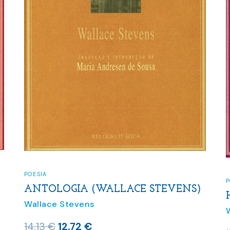
POESIA
P
ANTOLOGIA (WALLACE STEVENS)
Wallace Stevens
O
O
14.13
€
12.72
€