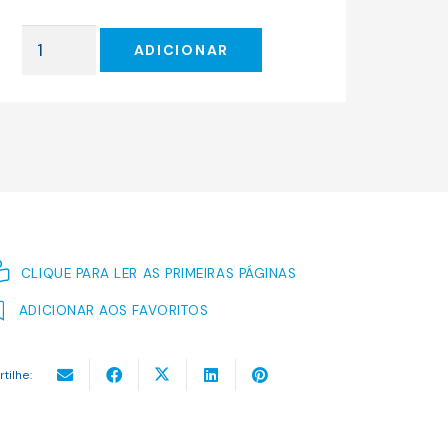
original
atual
era:
é:
Quantidade
14.13 €.
12.72 €.
ADICIONAR
de
O
HOMEM
DA
VIOLA
AZUL
CLIQUE PARA LER AS PRIMEIRAS PÁGINAS
ADICIONAR AOS FAVORITOS
rtilhe: