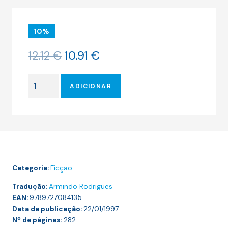
10%
O
O
12.12
€
10.91
€
preço
preço
original
atual
Quantidade
era:
é:
ADICIONAR
de
12.12 €.
10.91 €.
O
GRANDE
MEAULNES
Categoria:
Ficção
Tradução:
Armindo Rodrigues
EAN:
9789727084135
Data de publicação:
22/01/1997
Nº de páginas:
282