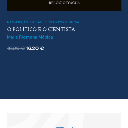
NÃO-FICÇÃO
,
FICÇÃO
,
FICÇÃO PORTUGUESA
O POLÍTICO E O CIENTISTA
Maria Filomena Mónica
O
O
18.00
€
16.20
€
preço
preço
original
atual
era:
é:
18.00 €.
16.20 €.