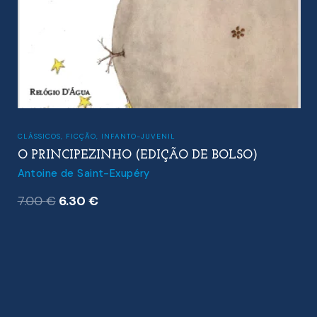
CLÁSSICOS
,
FICÇÃO
,
INFANTO-JUVENIL
O PRINCIPEZINHO (EDIÇÃO DE BOLSO)
Antoine de Saint-Exupéry
O
O
7.00
€
6.30
€
preço
preço
original
atual
era:
é:
7.00 €.
6.30 €.