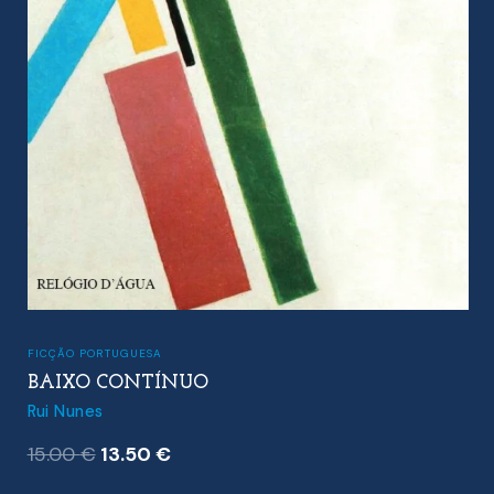
FICÇÃO PORTUGUESA
BAIXO CONTÍNUO
Rui Nunes
O
O
15.00
€
13.50
€
preço
preço