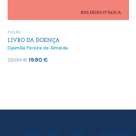
FICÇÃO
LIVRO DA DOENÇA
Djaimilia Pereira de Almeida
O
O
22.00
€
19.80
€
preço
preço
original
atual
era:
é:
22.00 €.
19.80 €.