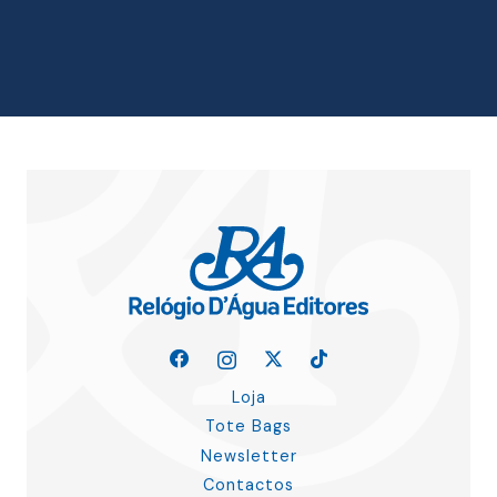
original
atual
era:
é:
15.00 €.
13.50 €.
Loja
Tote Bags
Newsletter
Contactos