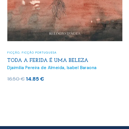
FICÇÃO
,
FICÇÃO PORTUGUESA
TODA A FERIDA É UMA BELEZA
Djaimilia Pereira de Almeida
,
Isabel Baraona
O
O
16.50
€
14.85
€
preço
preço
original
atual
era:
é:
16.50 €.
14.85 €.