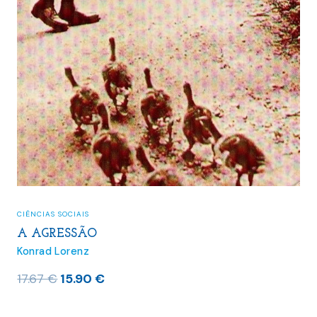
CIÊNCIAS SOCIAIS
A AGRESSÃO
Konrad Lorenz
O
O
17.67
€
15.90
€
preço
preço
original
atual