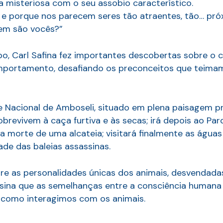
misteriosa com o seu assobio característico.
r, e porque nos parecem seres tão atraentes, tão… pr
uem são vocês?”
 Carl Safina fez importantes descobertas sobre o c
omportamento, desafiando os preconceitos que tei
arque Nacional de Amboseli, situado em plena paisagem
obrevivem à caça furtiva e às secas; irá depois ao Pa
orte de uma alcateia; visitará finalmente as águas 
ade das baleias assassinas.
e as personalidades únicas dos animais, desvendadas a
nsina que as semelhanças entre a consciência humana
 como interagimos com os animais.