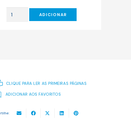
original
atual
era:
é:
Quantidade
24.00 €.
21.60 €.
ADICIONAR
de
Para
Lá
das
Palavras
CLIQUE PARA LER AS PRIMEIRAS PÁGINAS
ADICIONAR AOS FAVORITOS
rtilhe: