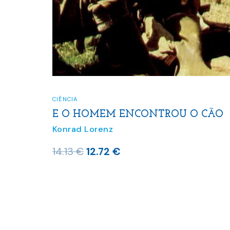
CIÊNCIA
E O HOMEM ENCONTROU O CÃO
Konrad Lorenz
O
O
14.13
€
12.72
€
preço
preço
original
atual
era:
é:
14.13 €.
12.72 €.