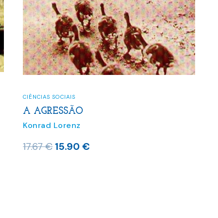
CIÊNCIAS SOCIAIS
A AGRESSÃO
Konrad Lorenz
O
O
17.67
€
15.90
€
preço
preço
original
atual
era:
é:
17.67 €.
15.90 €.