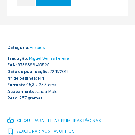
era:
é:
de
16.00 €.
14.40 €.
Como
Derrotar
Trump
e
Outros
Categoria:
Ensaios
Ensaios
Tradução:
Miguel Serras Pereira
EAN:
9789896415525
Data de publicação:
22/11/2018
Nº de páginas:
144
Formato:
15,3 x 23,3
cms
Acabamento:
Capa Mole
Peso:
257
gramas
CLIQUE PARA LER AS PRIMEIRAS PÁGINAS
ADICIONAR AOS FAVORITOS