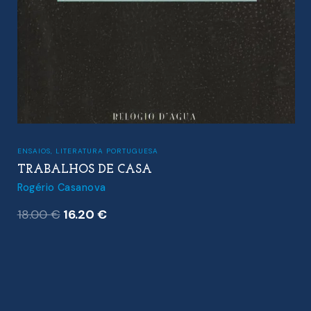
ENSAIOS
,
LITERATURA PORTUGUESA
TRABALHOS DE CASA
Rogério Casanova
O
O
18.00
€
16.20
€
preço
preço
original
atual
era:
é:
18.00 €.
16.20 €.