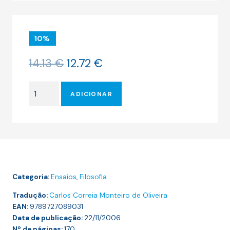
10%
O
O
14.13
€
12.72
€
preço
preço
original
atual
Quantidade
era:
é:
ADICIONAR
de
14.13 €.
12.72 €.
A
SUBJECTIVIDADE
POR
VIR
Categoria:
Ensaios
,
Filosofia
Tradução:
Carlos Correia Monteiro de Oliveira
EAN:
9789727089031
Data de publicação:
22/11/2006
Nº de páginas:
170