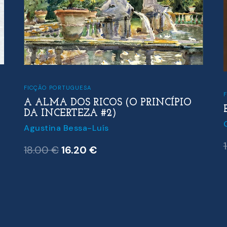
FICÇÃO PORTUGUESA
A ALMA DOS RICOS (O PRINCÍPIO
DA INCERTEZA #2)
Agustina Bessa-Luís
O
O
18.00
€
16.20
€
preço
preço
original
atual
era:
é:
18.00 €.
16.20 €.