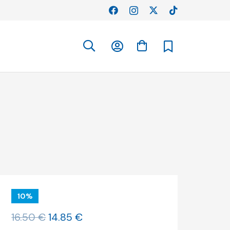
10%
O
O
16.50
€
14.85
€
preço
preço