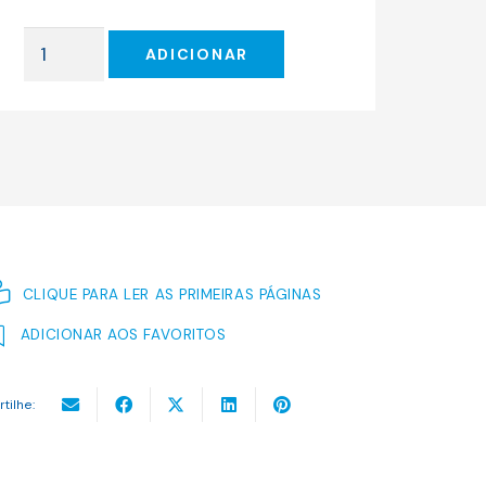
original
atual
era:
é:
Quantidade
16.50 €.
14.85 €.
ADICIONAR
de
As
Sibilas
CLIQUE PARA LER AS PRIMEIRAS PÁGINAS
ADICIONAR AOS FAVORITOS
rtilhe: