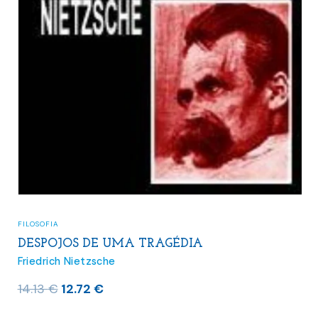
FILOSOFIA
DESPOJOS DE UMA TRAGÉDIA
Friedrich Nietzsche
O
O
14.13
€
12.72
€
preço
preço