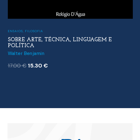
ENSAIOS
,
FILOSOFIA
SOBRE ARTE, TÉCNICA, LINGUAGEM E
POLÍTICA
Walter Benjamin
O
O
17.00
€
15.30
€
preço
preço
original
atual
era:
é:
17.00 €.
15.30 €.