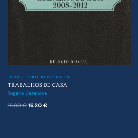
ENSAIOS
,
LITERATURA PORTUGUESA
TRABALHOS DE CASA
Rogério Casanova
O
O
18.00
€
16.20
€
preço
preço
original
atual
era:
é: