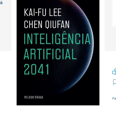
rá
Pa