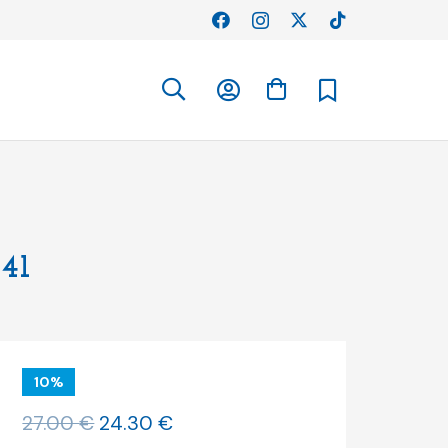
41
10%
O
O
27.00
€
24.30
€
preço
preço