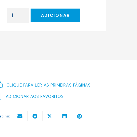
original
atual
era:
é:
Quantidade
27.00 €.
24.30 €.
ADICIONAR
de
Inteligência
Artificial
2041
CLIQUE PARA LER AS PRIMEIRAS PÁGINAS
ADICIONAR AOS FAVORITOS
rtilhe: