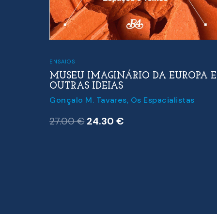
ENSAIOS
MUSEU IMAGINÁRIO DA EUROPA E
OUTRAS IDEIAS
Gonçalo M. Tavares
,
Os Espacialistas
O
O
27.00
€
24.30
€
preço
preço
original
atual
era:
é:
27.00 €.
24.30 €.