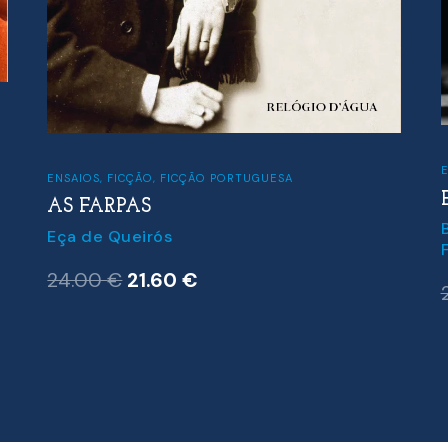
ENSAIOS
,
FICÇÃO
,
FICÇÃO PORTUGUESA
AS FARPAS
Eça de Queirós
O
O
24.00
€
21.60
€
preço
preço
original
atual
era:
é:
24.00 €.
21.60 €.