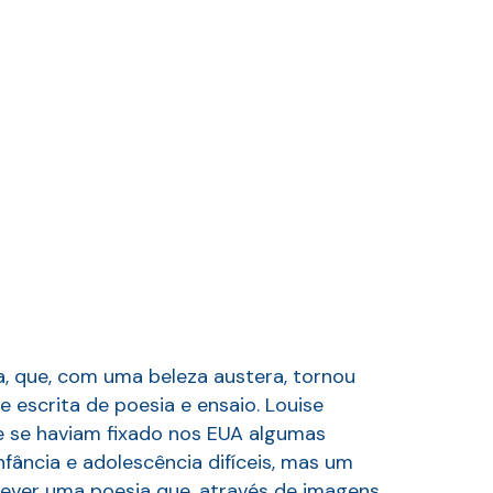
a, que, com uma beleza austera, tornou
 escrita de poesia e ensaio. Louise
ue se haviam fixado nos EUA algumas
fância e adolescência difíceis, mas um
rever uma poesia que, através de imagens