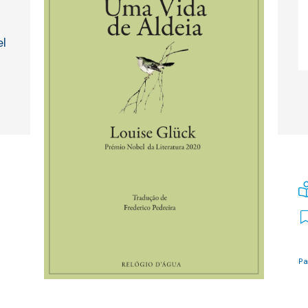
el
Pa