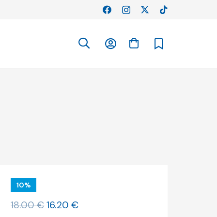
10%
O
O
18.00
€
16.20
€
preço
preço