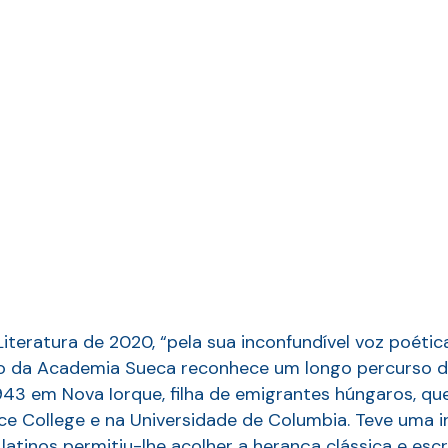
iteratura de 2020, “pela sua inconfundível voz poétic
émio da Academia Sueca reconhece um longo percurso de
1943 em Nova Iorque, filha de emigrantes húngaros, q
 College e na Universidade de Columbia. Teve uma in
atinos permitiu-lhe acolher a herança clássica e esc