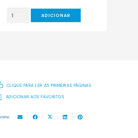
original
atual
era:
é:
Quantidade
18.00 €.
16.20 €.
ADICIONAR
de
Uma
Vida
de
Aldeia
CLIQUE PARA LER AS PRIMEIRAS PÁGINAS
ADICIONAR AOS FAVORITOS
rtilhe: