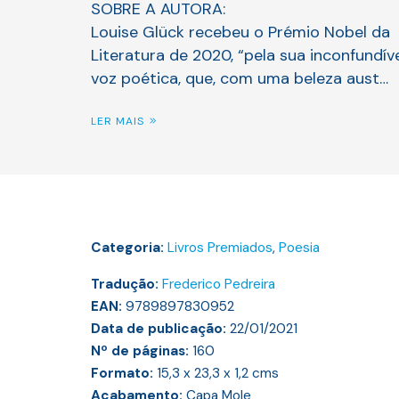
SOBRE A AUTORA:
Louise Glück recebeu o Prémio Nobel da
Literatura de 2020, “pela sua inconfundív
voz poética, que, com uma beleza aust…
LER MAIS
Categoria:
Livros Premiados
,
Poesia
Tradução:
Frederico Pedreira
EAN:
9789897830952
Data de publicação:
22/01/2021
Nº de páginas:
160
Formato:
15,3 x 23,3 x 1,2
cms
Acabamento:
Capa Mole