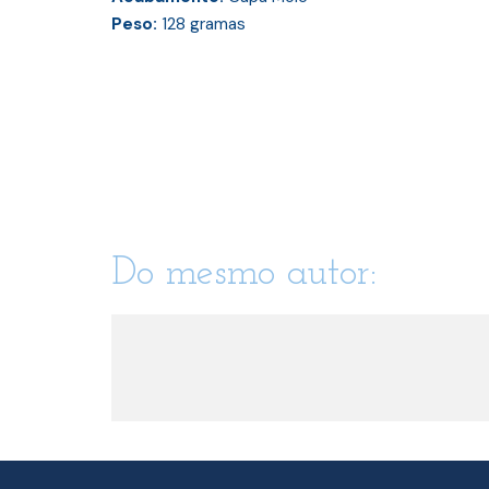
Peso:
128
gramas
Do mesmo autor: