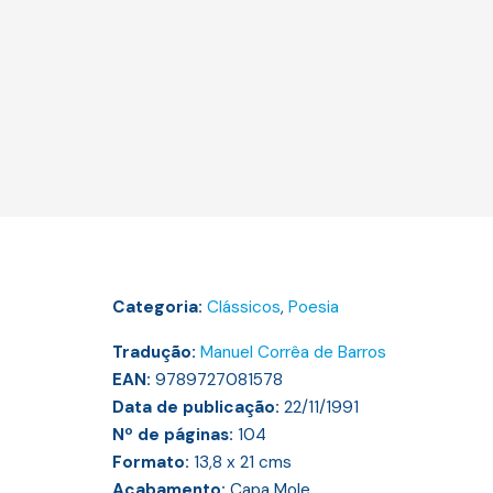
Categoria:
Clássicos
,
Poesia
Tradução:
Manuel Corrêa de Barros
EAN:
9789727081578
Data de publicação:
22/11/1991
Nº de páginas:
104
Formato:
13,8 x 21
cms
Acabamento:
Capa Mole