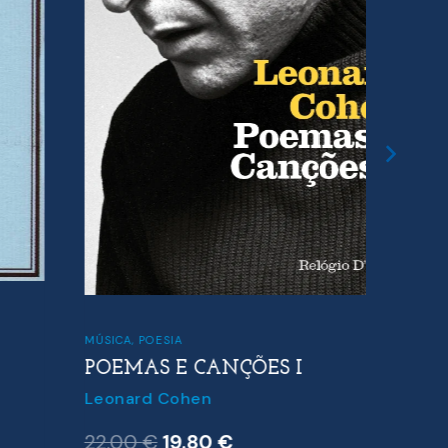
CLÁSSICO
MÚSICA
,
POESIA
BOAS 
POEMAS E CANÇÕES I
Louisa 
Leonard Cohen
13.50
O
O
22.00
€
19.80
€