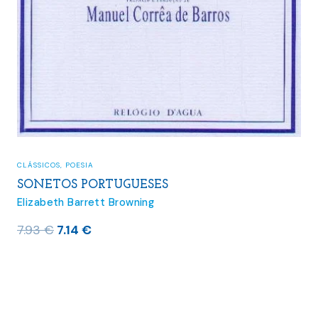
CLÁSSICOS
,
POESIA
SONETOS PORTUGUESES
Elizabeth Barrett Browning
O
O
7.93
€
7.14
€
preço
preço
original
atual
era:
é:
7.93 €.
7.14 €.