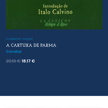
CLÁSSICOS
,
FICÇÃO
A CARTUXA DE PARMA
Stendhal
O
O
20.19
€
18.17
€
preço
preço
original
atual
era:
é:
20.19 €.
18.17 €.