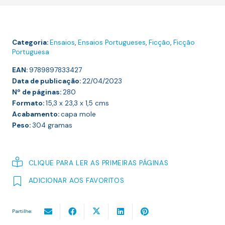
da
Minha
Vida
Categoria:
Ensaios
,
Ensaios Portugueses
,
Ficção
,
Ficção
Portuguesa
EAN:
9789897833427
Data de publicação:
22/04/2023
Nº de páginas:
280
Formato:
15,3 x 23,3 x 1,5
cms
Acabamento:
capa mole
Peso:
304
gramas
CLIQUE PARA LER AS PRIMEIRAS PÁGINAS
ADICIONAR AOS FAVORITOS
Partilhe: