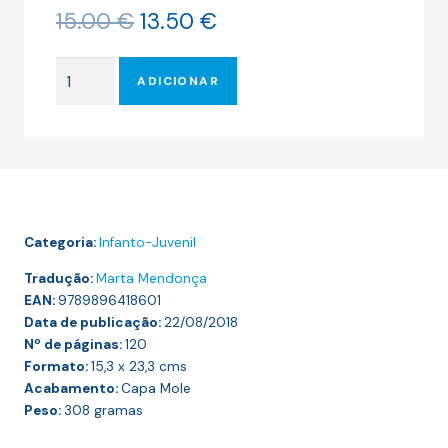
O
O
15.00
€
13.50
€
preço
preço
original
atual
Quantidade
era:
é:
ADICIONAR
de
15.00 €.
13.50 €.
Pippi
das
Meias
Altas
nos
Categoria:
Infanto-Juvenil
Mares
do
Tradução:
Marta Mendonça
EAN:
Sul
9789896418601
Data de publicação:
22/08/2018
Nº de páginas:
120
Formato:
15,3 x 23,3
cms
Acabamento:
Capa Mole
Peso:
308
gramas