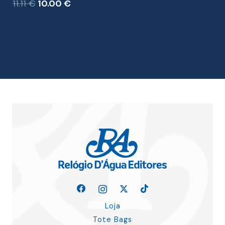
era:
é:
25.00 €.
22.50 €.
Loja
Tote Bags