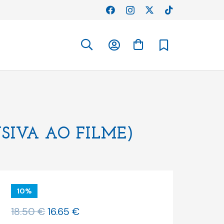
SIVA AO FILME)
10%
O
O
18.50
€
16.65
€
preço
preço