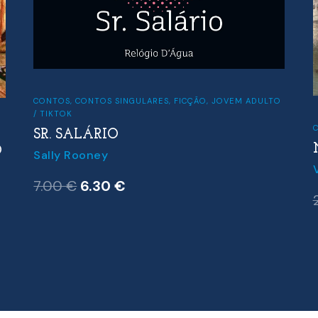
CONTOS
,
CONTOS SINGULARES
,
FICÇÃO
,
JOVEM ADULTO
/ TIKTOK
C
SR. SALÁRIO
O
Sally Rooney
O
O
7.00
€
6.30
€
preço
preço
original
atual
era:
é:
7.00 €.
6.30 €.