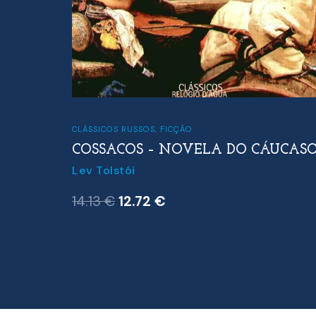
CLÁSSICOS RUSSOS
,
FICÇÃO
COSSACOS – NOVELA DO CÁUCAS
Lev Tolstói
O
O
14.13
€
12.72
€
preço
preço
original
atual
era:
é:
14.13 €.
12.72 €.