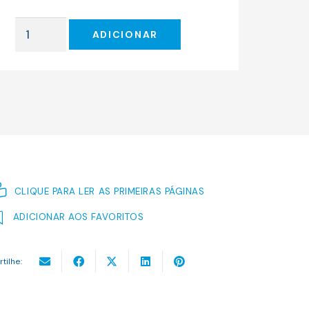
original
atual
era:
é:
Quantidade
18.50 €.
16.65 €.
ADICIONAR
de
Orgulho
e
Preconceito
(com
capa
alusiva
ao
filme)
CLIQUE PARA LER AS PRIMEIRAS PÁGINAS
ADICIONAR AOS FAVORITOS
rtilhe: