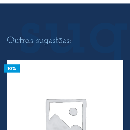
Outras sugestões:
10%