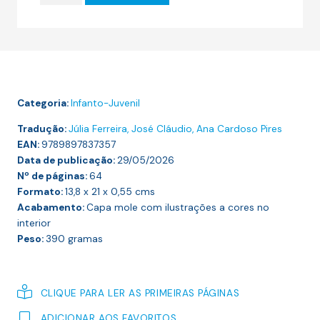
14.00 €.
12.60 €.
O
GATO
DAS
BOTAS
E
Categoria:
Infanto-Juvenil
OUTROS
CONTOS
Tradução:
Júlia Ferreira, José Cláudio, Ana Cardoso Pires
EAN:
9789897837357
Data de publicação:
29/05/2026
Nº de páginas:
64
Formato:
13,8 x 21 x 0,55
cms
Acabamento:
Capa mole com ilustrações a cores no
interior
Peso:
390
gramas
CLIQUE PARA LER AS PRIMEIRAS PÁGINAS
ADICIONAR AOS FAVORITOS