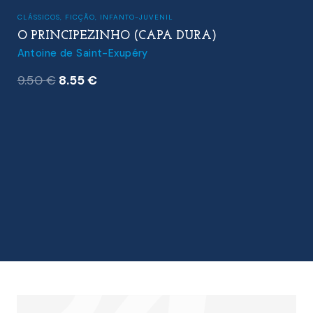
CLÁSSICOS
,
FICÇÃO
,
INFANTO-JUVENIL
O PRINCIPEZINHO (CAPA DURA)
Antoine de Saint-Exupéry
O
O
9.50
€
8.55
€
preço
preço
original
atual
era:
é:
9.50 €.
8.55 €.