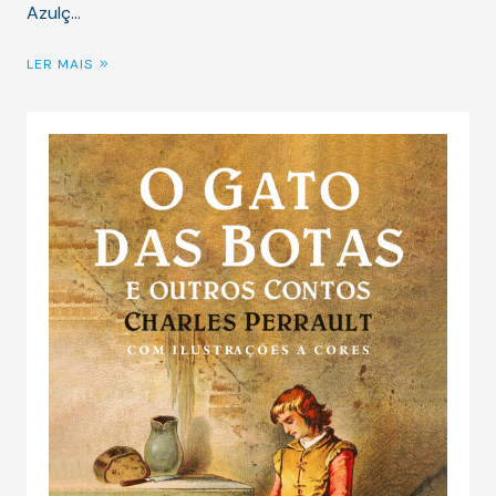
Azulç…
LER MAIS