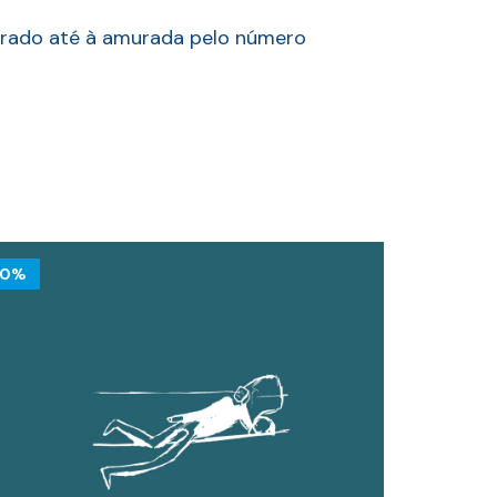
urrado até à amurada pelo número
10%
10%