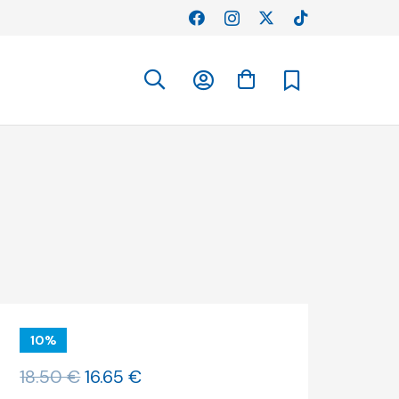
10%
O
O
18.50
€
16.65
€
preço
preço