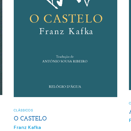
CLÁSSICOS
,
EBOOKS
C
A METAMORFOSE
Franz Kafka