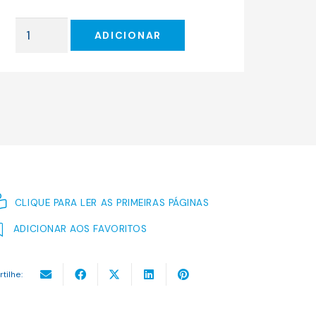
original
atual
era:
é:
Quantidade
18.50 €.
16.65 €.
ADICIONAR
de
O
DESAPARECIDO
CLIQUE PARA LER AS PRIMEIRAS PÁGINAS
ADICIONAR AOS FAVORITOS
rtilhe: