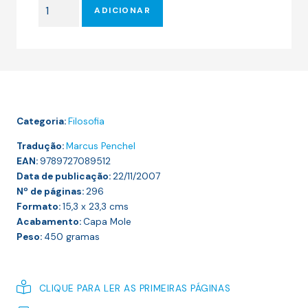
Quantidade
era:
é:
ADICIONAR
de
16.15 €.
14.54 €.
MODERNIDADE
E
AMBIVALÊNCIA
Categoria:
Filosofia
Tradução:
Marcus Penchel
EAN:
9789727089512
Data de publicação:
22/11/2007
Nº de páginas:
296
Formato:
15,3 x 23,3
cms
Acabamento:
Capa Mole
Peso:
450
gramas
CLIQUE PARA LER AS PRIMEIRAS PÁGINAS