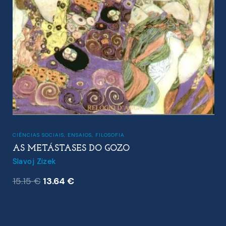
CIÊNCIAS SOCIAIS
,
ENSAIOS
,
FILOSOFIA
AS METÁSTASES DO GOZO
Slavoj Zizek
O
O
15.15
€
13.64
€
preço
preço
original
atual
era:
é: