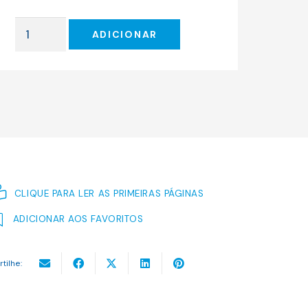
original
atual
era:
é:
Quantidade
17.00 €.
15.30 €.
ADICIONAR
de
Estojo
CLIQUE PARA LER AS PRIMEIRAS PÁGINAS
ADICIONAR AOS FAVORITOS
rtilhe: