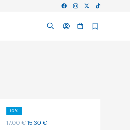
10%
O
O
17.00
€
15.30
€
preço
preço