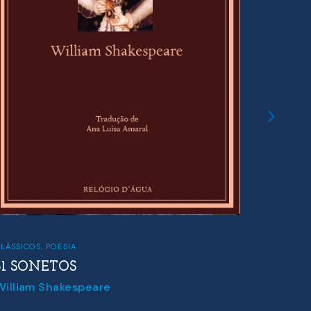
LÁSSICOS
,
POESIA
POESIA
31 SONETOS
O AL
William Shakespeare
Therese