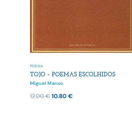
POESIA
TOJO – POEMAS ESCOLHIDOS
Miguel Manso
O
O
12.00
€
10.80
€
preço
preço
original
atual
era:
é:
12.00 €.
10.80 €.