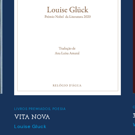
C
LIVROS PREMIADOS
,
POESIA
VITA NOVA
Louise Gluck