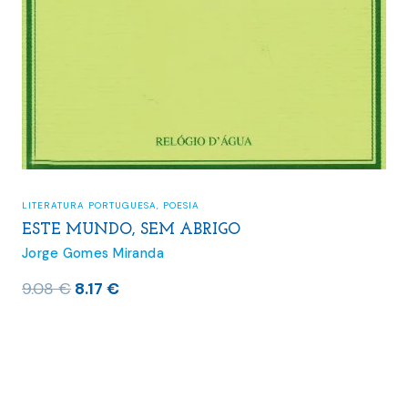
LITERATURA PORTUGUESA
,
POESIA
ESTE MUNDO, SEM ABRIGO
Jorge Gomes Miranda
O
O
9.08
€
8.17
€
preço
preço
original
atual
era:
é:
9.08 €.
8.17 €.