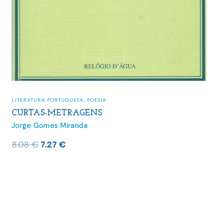
LITERATURA PORTUGUESA
,
POESIA
CURTAS-METRAGENS
Jorge Gomes Miranda
O
O
8.08
€
7.27
€
preço
preço
original
atual
era:
é:
8.08 €.
7.27 €.