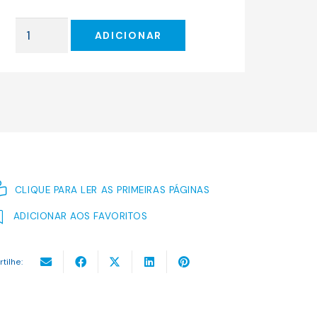
original
atual
era:
é:
Quantidade
8.08 €.
7.27 €.
ADICIONAR
de
CURTAS-
METRAGENS
CLIQUE PARA LER AS PRIMEIRAS PÁGINAS
ADICIONAR AOS FAVORITOS
rtilhe: