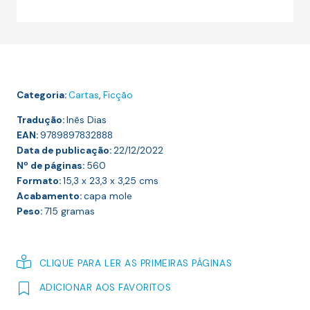
26.50 €.
23.85 €.
Espíritos
Afins
—
Cartas
Escolhidas
Categoria:
Cartas
,
Ficção
Tradução:
Inês Dias
EAN:
9789897832888
Data de publicação:
22/12/2022
Nº de páginas:
560
Formato:
15,3 x 23,3 x 3,25
cms
Acabamento:
capa mole
Peso:
715
gramas
CLIQUE PARA LER AS PRIMEIRAS PÁGINAS
ADICIONAR AOS FAVORITOS