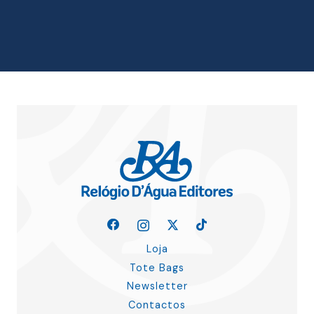
original
atual
era:
é:
12.12 €.
10.91 €.
Loja
Tote Bags
Newsletter
Contactos