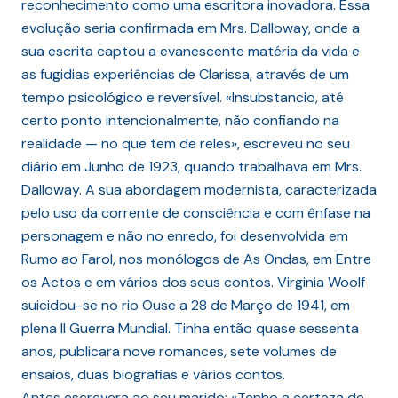
reconhecimento como uma escritora inovadora. Essa
evolução seria confirmada em Mrs. Dalloway, onde a
sua escrita captou a evanescente matéria da vida e
as fugidias experiências de Clarissa, através de um
tempo psicológico e reversível. «Insubstancio, até
certo ponto intencionalmente, não confiando na
realidade — no que tem de reles», escreveu no seu
diário em Junho de 1923, quando trabalhava em Mrs.
Dalloway. A sua abordagem modernista, caracterizada
pelo uso da corrente de consciência e com ênfase na
personagem e não no enredo, foi desenvolvida em
Rumo ao Farol, nos monólogos de As Ondas, em Entre
os Actos e em vários dos seus contos. Virginia Woolf
suicidou-se no rio Ouse a 28 de Março de 1941, em
plena II Guerra Mundial. Tinha então quase sessenta
anos, publicara nove romances, sete volumes de
ensaios, duas biografias e vários contos.
Antes escrevera ao seu marido: «Tenho a certeza de