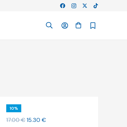
10%
O
O
17.00
€
15.30
€
preço
preço