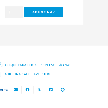
original
atual
era:
é:
Quantidade
17.00 €.
15.30 €.
ADICIONAR
de
Drácula
CLIQUE PARA LER AS PRIMEIRAS PÁGINAS
ADICIONAR AOS FAVORITOS
rtilhe: