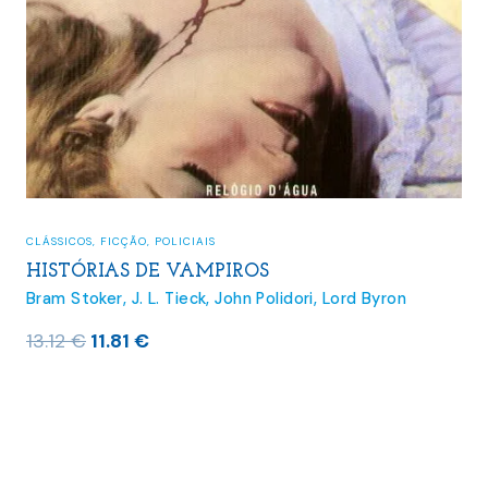
CLÁSSICOS
,
FICÇÃO
,
POLICIAIS
HISTÓRIAS DE VAMPIROS
Bram Stoker
,
J. L. Tieck
,
John Polidori
,
Lord Byron
O
O
13.12
€
11.81
€
preço
preço
original
atual
era:
é:
13.12 €.
11.81 €.