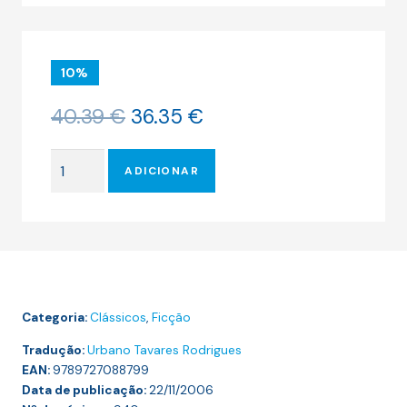
10%
O
O
40.39
€
36.35
€
preço
preço
original
atual
Quantidade
era:
é:
ADICIONAR
de
40.39 €.
36.35 €.
DECAMERON
(2
VOLS)
Categoria:
Clássicos
,
Ficção
Tradução:
Urbano Tavares Rodrigues
EAN:
9789727088799
Data de publicação:
22/11/2006