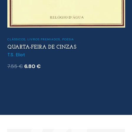
CLÁSSICOS
,
LIVROS PREMIADOS
,
POESIA
QUARTA-FEIRA DE CINZAS
T.S. Eliot
O
O
7.55
€
6.80
€
preço
preço
original
atual
era:
é:
7.55 €.
6.80 €.