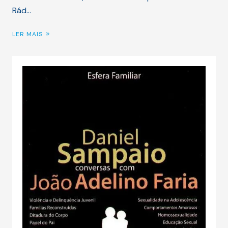
Rád…
LER MAIS