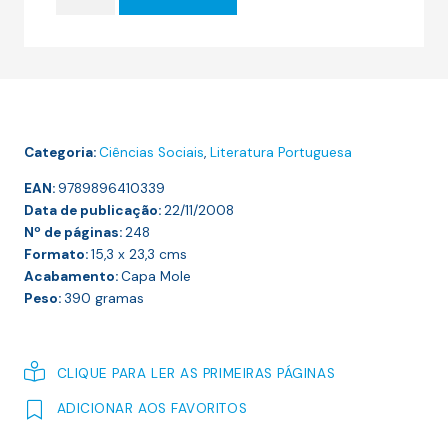
de
20.19 €.
18.17 €.
DANIEL
SAMPAIO
CONVERSAS
COM
JOÃO
Categoria:
Ciências Sociais
,
Literatura Portuguesa
ADELINO
FARIA
EAN:
9789896410339
Data de publicação:
22/11/2008
Nº de páginas:
248
Formato:
15,3 x 23,3
cms
Acabamento:
Capa Mole
Peso:
390
gramas
CLIQUE PARA LER AS PRIMEIRAS PÁGINAS
ADICIONAR AOS FAVORITOS