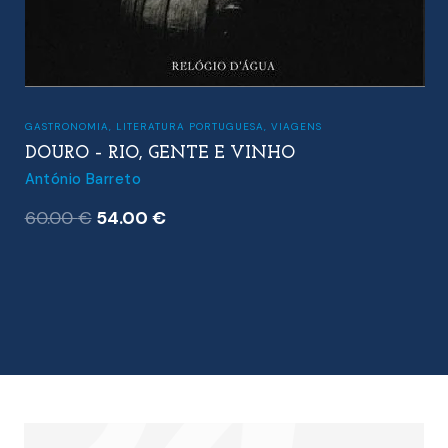
GASTRONOMIA
,
LITERATURA PORTUGUESA
,
VIAGENS
DOURO – RIO, GENTE E VINHO
António Barreto
O
O
60.00
€
54.00
€
preço
preço
original
atual
era:
é:
60.00 €.
54.00 €.