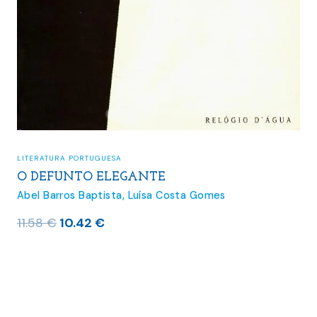
LITERATURA PORTUGUESA
O DEFUNTO ELEGANTE
Abel Barros Baptista
,
Luísa Costa Gomes
O
O
11.58
€
10.42
€
preço
preço
original
atual
era:
é:
11.58 €.
10.42 €.