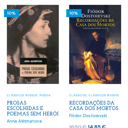
10.09 €.
9.08 €.
10%
10%
CLÁSSICOS RUSSOS
,
POESIA
CLÁSSICOS
,
CLÁSSICOS RUSSOS
PROSAS
RECORDAÇÕES DA
ESCOLHIDAS E
CASA DOS MORTOS
POEMAS SEM HERÓI
Fiódor Dostoievski
Anna Akhmatova
O
O
16.50
€
14.85
€