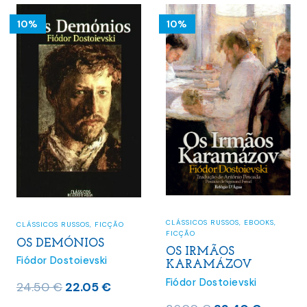
10%
10%
CLÁSSICOS RUSSOS
,
EBOOKS
,
CLÁSSICOS RUSSOS
,
FICÇÃO
FICÇÃO
OS DEMÓNIOS
OS IRMÃOS
Fiódor Dostoievski
KARAMÁZOV
Fiódor Dostoievski
O
O
24.50
€
22.05
€
preço
preço