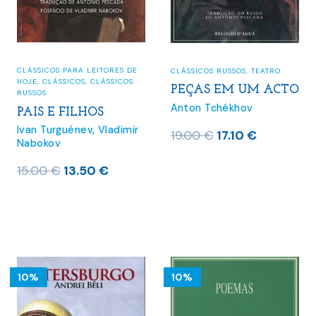
CLÁSSICOS PARA LEITORES DE
CLÁSSICOS RUSSOS
,
TEATRO
HOJE
,
CLÁSSICOS
,
CLÁSSICOS
PEÇAS EM UM ACTO
RUSSOS
Anton Tchékhov
PAIS E FILHOS
Ivan Turguénev
,
Vladimir
O
O
19.00
€
17.10
€
Nabokov
preço
preço
O
O
15.00
€
13.50
€
original
atual
preço
preço
era:
é:
original
atual
19.00 €.
17.10 €.
era:
é:
15.00 €.
13.50 €.
10%
10%