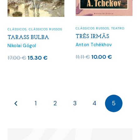
CLÁSSICOS RUSSOS
,
TEATRO
CLÁSSICOS
,
CLÁSSICOS RUSSOS
TRÊS IRMÃS
TARASS BULBA
Anton Tchékhov
Nikolai Gógol
O
O
11.11
€
10.00
€
O
O
17.00
€
15.30
€
preço
preço
preço
preço
original
atual
original
atual
era:
é:
era:
é:
11.11 €.
10.00 €.
17.00 €.
15.30 €.
1
2
3
4
5