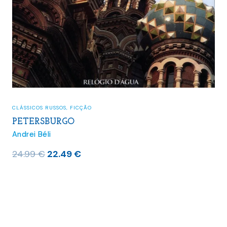
CLÁSSICOS RUSSOS
,
FICÇÃO
PETERSBURGO
Andrei Béli
O
O
24.99
€
22.49
€
preço
preço
original
atual
era:
é:
24.99 €.
22.49 €.