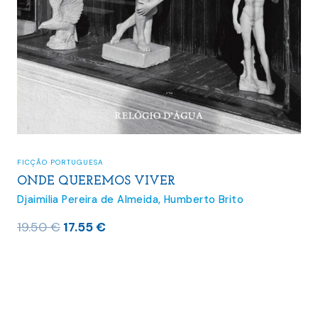
FICÇÃO PORTUGUESA
ONDE QUEREMOS VIVER
Djaimilia Pereira de Almeida
,
Humberto Brito
O
O
19.50
€
17.55
€
preço
preço
original
atual
era:
é:
19.50 €.
17.55 €.