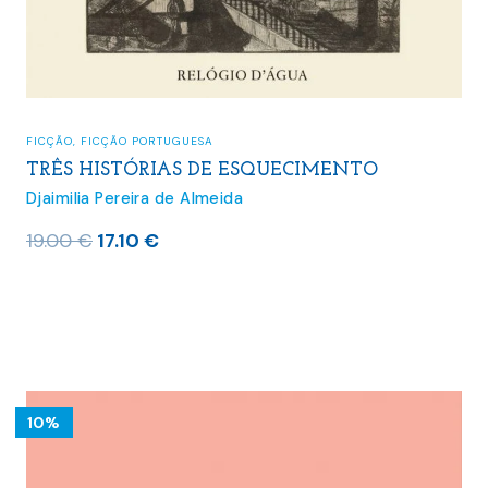
FICÇÃO
,
FICÇÃO PORTUGUESA
TRÊS HISTÓRIAS DE ESQUECIMENTO
Djaimilia Pereira de Almeida
O
O
19.00
€
17.10
€
preço
preço
original
atual
era:
é:
19.00 €.
17.10 €.
10%