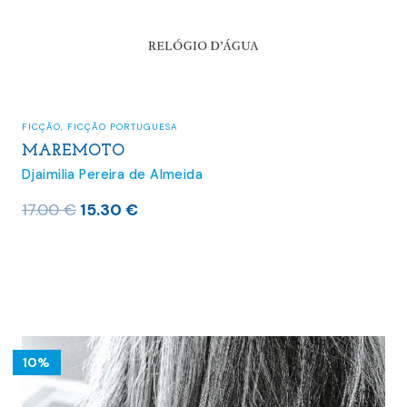
FICÇÃO
,
FICÇÃO PORTUGUESA
MAREMOTO
Djaimilia Pereira de Almeida
O
O
17.00
€
15.30
€
preço
preço
original
atual
era:
é:
17.00 €.
15.30 €.
10%