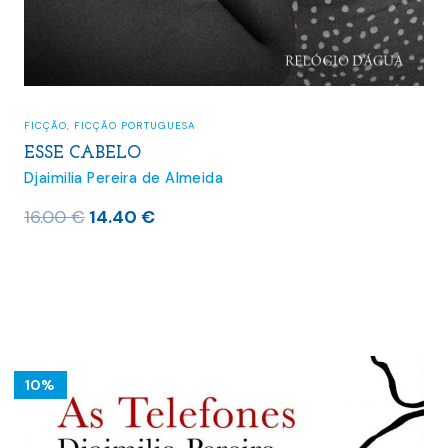
FICÇÃO
,
FICÇÃO PORTUGUESA
ESSE CABELO
Djaimilia Pereira de Almeida
O
O
16.00
€
14.40
€
preço
preço
original
atual
era:
é:
16.00 €.
14.40 €.
10%