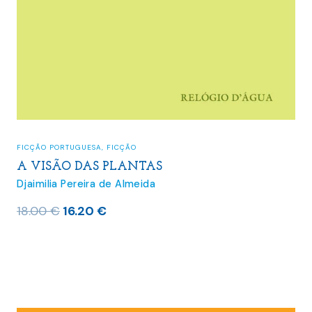
FICÇÃO PORTUGUESA
,
FICÇÃO
A VISÃO DAS PLANTAS
Djaimilia Pereira de Almeida
O
O
18.00
€
16.20
€
preço
preço
original
atual
era:
é:
18.00 €.
16.20 €.