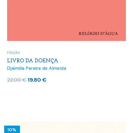
FICÇÃO
LIVRO DA DOENÇA
Djaimilia Pereira de Almeida
O
O
22.00
€
19.80
€
preço
preço
original
atual
era:
é:
22.00 €.
19.80 €.
10%