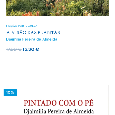
FICÇÃO PORTUGUESA
A VISÃO DAS PLANTAS
Djaimilia Pereira de Almeida
O
O
17.00
€
15.30
€
preço
preço
original
atual
era:
é:
17.00 €.
15.30 €.
10%