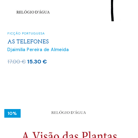
FICÇÃO PORTUGUESA
AS TELEFONES
Djaimilia Pereira de Almeida
O
O
17.00
€
15.30
€
preço
preço
original
atual
era:
é:
17.00 €.
15.30 €.
10%