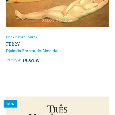
FICÇÃO PORTUGUESA
FERRY
Djaimilia Pereira de Almeida
O
O
17.00
€
15.30
€
preço
preço
original
atual
era:
é:
17.00 €.
15.30 €.
10%