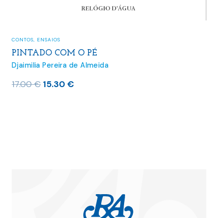
CONTOS
,
ENSAIOS
PINTADO COM O PÉ
Djaimilia Pereira de Almeida
O
O
17.00
€
15.30
€
preço
preço
original
atual
era:
é:
17.00 €.
15.30 €.