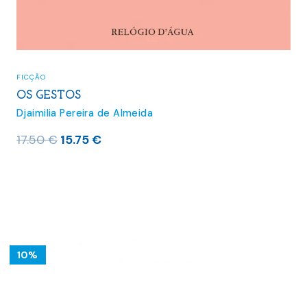
FICÇÃO
OS GESTOS
Djaimilia Pereira de Almeida
O
O
17.50
€
15.75
€
preço
preço
original
atual
era:
é:
17.50 €.
15.75 €.
10%