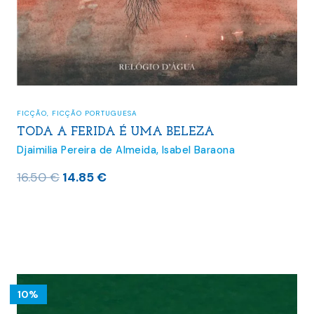
FICÇÃO
,
FICÇÃO PORTUGUESA
TODA A FERIDA É UMA BELEZA
Djaimilia Pereira de Almeida
,
Isabel Baraona
O
O
16.50
€
14.85
€
preço
preço
original
atual
era:
é:
16.50 €.
14.85 €.
10%