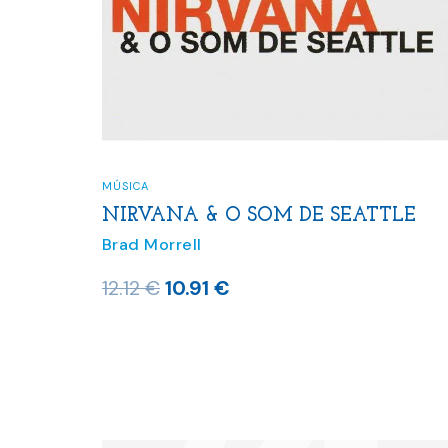
MÚSICA
NIRVANA & O SOM DE SEATTLE
Brad Morrell
O
O
12.12
€
10.91
€
preço
preço
original
atual
era:
é:
12.12 €.
10.91 €.