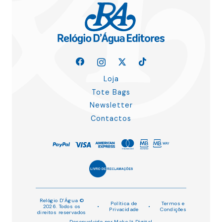
Loja
Tote Bags
Newsletter
Contactos
Relógio D’Água ©
Política de
Termos e
2026. Todos os
•
•
Privacidade
Condições
direitos reservados
Desenvolvido por
Make It Digital