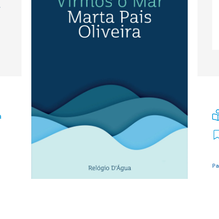
…
a
Pa