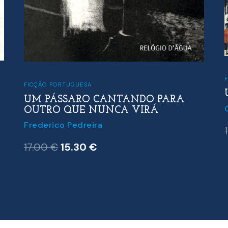
FICÇÃO PORTUGUESA
UM PÁSSARO CANTANDO PARA
OUTRO QUE NUNCA VIRÁ
Frederico Pedreira
O
O
17.00
€
15.30
€
preço
preço
original
atual
era:
é:
17.00 €.
15.30 €.