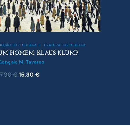
FICÇÃO PORTUGUESA
,
LITERATURA PORTUGUESA
FICÇÃO 
UM HOMEM: KLAUS KLUMP
A MÁ
Gonçalo M. Tavares
Gonçalo
O
O
17.00
€
15.30
€
17.50
preço
preço
original
atual
era:
é:
17.00 €.
15.30 €.