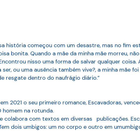
sa história começou com um desastre, mas no fim est
isa bonita. Quando a mãe da minha mãe morreu, não a
ncontrou nisso uma forma de salvar qualquer coisa. 
a ser, ou uma ausência também vive?, a minha mãe fo
e resgate dentro do naufrágio diário.”
ou em 2021 o seu primeiro romance, Escavadoras, vence
 O homem na rotunda.
e colabora com textos em diversas publicações. Escr
1. Tem dois umbigos: um no corpo e outro em umumbig