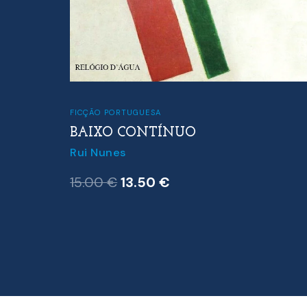
O
FICÇÃO PORTUGUESA
ELL)
BAIXO CONTÍNUO
Farrell
Rui Nunes
O
O
15.00
€
13.50
€
preço
preço
original
atual
era:
é:
15.00 €.
13.50 €.