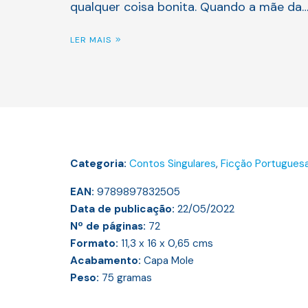
qualquer coisa bonita. Quando a mãe da
LER MAIS
Categoria:
Contos Singulares
,
Ficção Portugues
EAN:
9789897832505
Data de publicação:
22/05/2022
Nº de páginas:
72
Formato:
11,3 x 16 x 0,65
cms
Acabamento:
Capa Mole
Peso:
75
gramas