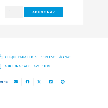
original
atual
era:
é:
Quantidade
8.00 €.
7.20 €.
ADICIONAR
de
Quando
Virmos
o
Mar
CLIQUE PARA LER AS PRIMEIRAS PÁGINAS
ADICIONAR AOS FAVORITOS
rtilhe: