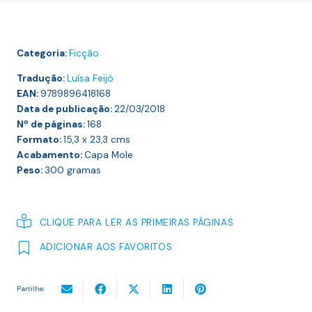
Casamento
Categoria:
Ficção
Tradução:
Luísa Feijó
EAN:
9789896418168
Data de publicação:
22/03/2018
Nº de páginas:
168
Formato:
15,3 x 23,3
cms
Acabamento:
Capa Mole
Peso:
300
gramas
CLIQUE PARA LER AS PRIMEIRAS PÁGINAS
ADICIONAR AOS FAVORITOS
Partilhe: