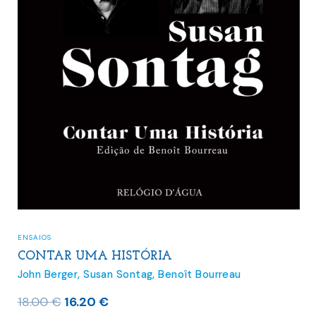
ENSAIOS
CONTAR UMA HISTÓRIA
John Berger
,
Susan Sontag
,
Benoît Bourreau
O
O
18.00
€
16.20
€