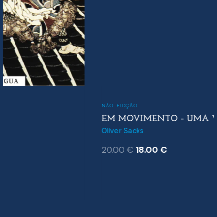
NÃO-FICÇÃO
EM MOVIMENTO – UMA VIDA
Oliver Sacks
O
O
20.00
€
18.00
€
preço
preço
original
atual
era:
é:
20.00 €.
18.00 €.