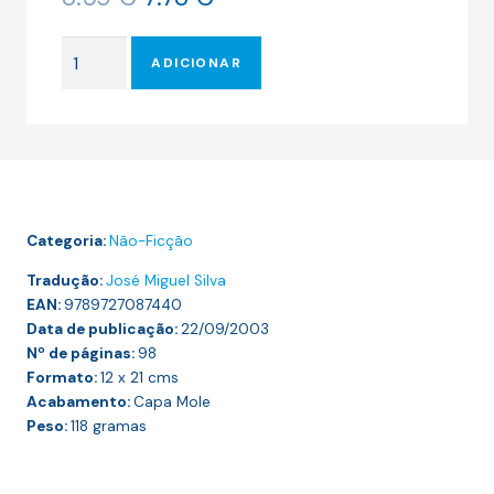
preço
preço
original
atual
Quantidade
era:
é:
ADICIONAR
de
8.59 €.
7.73 €.
OS
ÚLTIMOS
DIAS
DE
IMMANUEL
Categoria:
Não-Ficção
KANT
Tradução:
José Miguel Silva
EAN:
9789727087440
Data de publicação:
22/09/2003
Nº de páginas:
98
Formato:
12 x 21
cms
Acabamento:
Capa Mole
Peso:
118
gramas