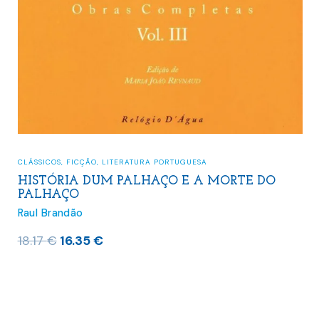
CLÁSSICOS
,
FICÇÃO
,
LITERATURA PORTUGUESA
HISTÓRIA DUM PALHAÇO E A MORTE DO
PALHAÇO
Raul Brandão
O
O
18.17
€
16.35
€
preço
preço
original
atual
era:
é:
18.17 €.
16.35 €.