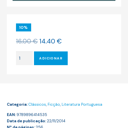
10%
O
O
16.00
€
14.40
€
preço
preço
original
atual
Quantidade
era:
é:
ADICIONAR
de
16.00 €.
14.40 €.
OS
PESCADORES
Categoria:
Clássicos
,
Ficção
,
Literatura Portuguesa
EAN:
9789896414535
Data de publicação:
22/11/2014
Nº de páginas:
256