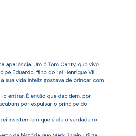
na aparência. Um é Tom Canty, que vive
pe Eduardo, filho do rei Henrique VIII.
a sua vida infeliz gostava de brincar com
u-o entrar. É então que decidem, por
 acabam por expulsar o príncipe do
.
rei insistem em que é ele o verdadeiro
rte da história que Mark Twain utiliza