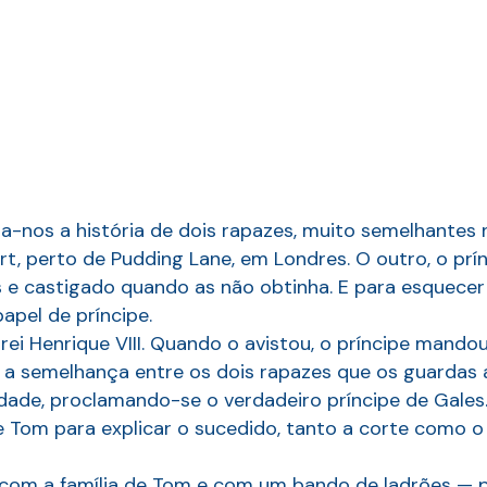
a-nos a história de dois rapazes, muito semelhantes 
, perto de Pudding Lane, em Londres. O outro, o prínci
 e castigado quando as não obtinha. E para esquecer 
apel de príncipe.
 rei Henrique VIII. Quando o avistou, o príncipe mando
al a semelhança entre os dois rapazes que os guardas
idade, proclamando-se o verdadeiro príncipe de Gales
e Tom para explicar o sucedido, tanto a corte como o 
com a família de Tom e com um bando de ladrões — pa