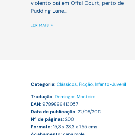
violento pai em Offal Court, perto de
Pudding Lane…
LER MAIS
Categoria:
Clássicos
,
Ficção
,
Infanto-Juvenil
Tradução:
Domingos Monteiro
EAN:
9789896413057
Data de publicação:
22/08/2012
Nº de páginas:
200
Formato:
15,3 x 23,3 x 1,55
cms
Acabamento:
capa mole