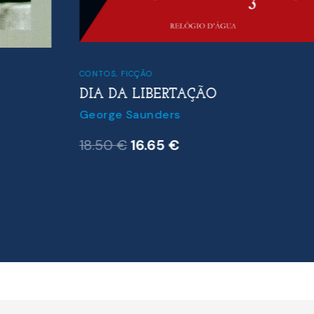
CONTOS
,
FICÇÃO
DIA DA LIBERTAÇÃO
George Saunders
O
O
18.50
€
16.65
€
preço
preço
original
atual
era:
é:
18.50 €.
16.65 €.