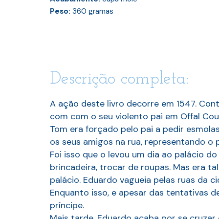
Peso:
360
gramas
Descrição completa:
A ação deste livro decorre em 1547. Cont
com com o seu violento pai em Offal Court
Tom era forçado pelo pai a pedir esmolas
os seus amigos na rua, representando o p
Foi isso que o levou um dia ao palácio do
brincadeira, trocar de roupas. Mas era t
palácio. Eduardo vagueia pelas ruas da c
Enquanto isso, e apesar das tentativas d
príncipe.
Mais tarde, Eduardo acaba por se cruzar 