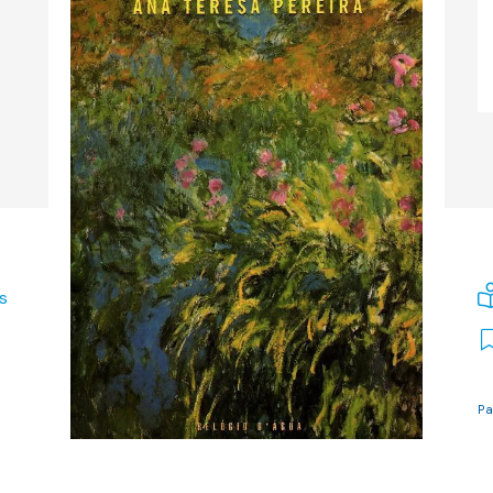
is
Pa