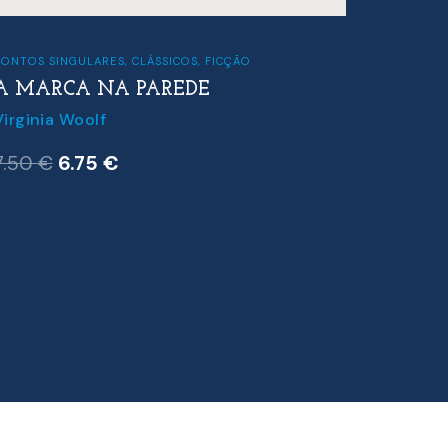
CONTOS SINGULARES
,
CLÁSSICOS
,
FICÇÃO
A MARCA NA PAREDE
FICÇÃO
Virginia Woolf
FRON
O
O
7.50
€
6.75
€
Can Xu
preço
preço
24.00
original
atual
era:
é:
7.50 €.
6.75 €.