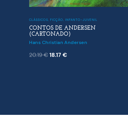
CLÁSSICOS
,
FICÇÃO
,
INFANTO-JUVENIL
CONTOS DE ANDERSEN
(CARTONADO)
Hans Christian Andersen
 DE
II)
O
O
20.19
€
18.17
€
preço
preço
original
atual
era:
é:
20.19 €.
18.17 €.