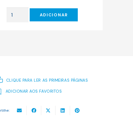
original
atual
era:
é:
Quantidade
9.09 €.
8.18 €.
ADICIONAR
de
O
PONTO
DE
VISTA
DOS
DEMÓNIOS
CLIQUE PARA LER AS PRIMEIRAS PÁGINAS
ADICIONAR AOS FAVORITOS
rtilhe: