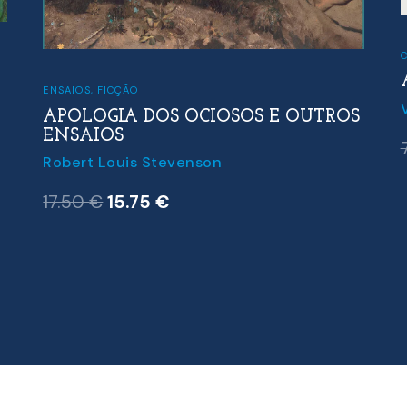
ENSAIOS
,
FICÇÃO
APOLOGIA DOS OCIOSOS E OUTROS
ENSAIOS
Robert Louis Stevenson
O
O
17.50
€
15.75
€
preço
preço
original
atual
era:
é:
17.50 €.
15.75 €.