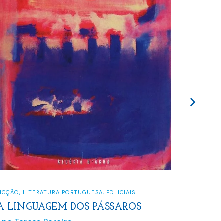
FICÇÃO
,
LITERATURA PORTUGUESA
,
POLICIAIS
FICÇÃO
,
I
A LINGUAGEM DOS PÁSSAROS
A CAS