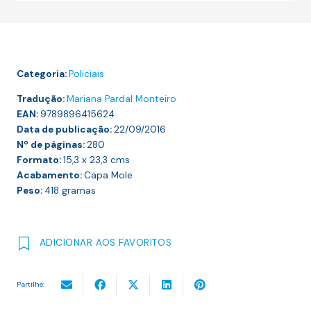
Amigo
Americano
(Ripley
#3)
Categoria:
Policiais
Tradução:
Mariana Pardal Monteiro
EAN:
9789896415624
Data de publicação:
22/09/2016
Nº de páginas:
280
Formato:
15,3 x 23,3
cms
Acabamento:
Capa Mole
Peso:
418
gramas
ADICIONAR AOS FAVORITOS
Partilhe: