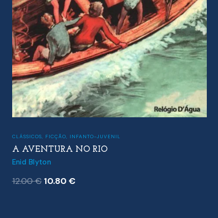
CLÁSSICOS
,
FICÇÃO
,
INFANTO-JUVENIL
A AVENTURA NO RIO
Enid Blyton
O
O
12.00
€
10.80
€
preço
preço
original
atual