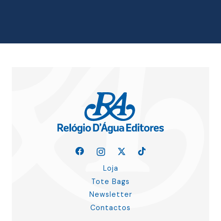
era:
é:
12.00 €.
10.80 €.
Loja
Tote Bags
Newsletter
Contactos